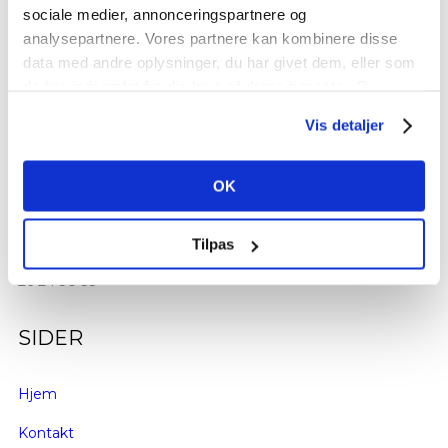
sociale medier, annonceringspartnere og
analysepartnere. Vores partnere kan kombinere disse
data med andre oplysninger, du har givet dem, eller som
de har indsamlet fra din brug af deres tjenester. Du
samtykker til vores cookies, hvis du fortsætter med at
Vis detaljer
anvende vores hjemmeside.
Book træning
KONTAKT
OK
Kontakt@emstræning.dk
Tilpas
26 24 38 35
SIDER
Hjem
Kontakt